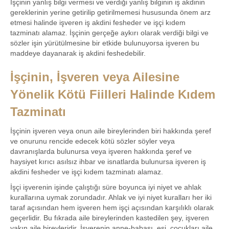
İşçinin yanlış bilgi vermesi ve verdiği yanlış bilginin iş akdinin
gereklerinin yerine getirilip getirilmemesi hususunda önem arz
etmesi halinde işveren iş akdini fesheder ve işçi kıdem
tazminatı alamaz. İşçinin gerçeğe aykırı olarak verdiği bilgi ve
sözler işin yürütülmesine bir etkide bulunuyorsa işveren bu
maddeye dayanarak iş akdini feshedebilir.
İşçinin, İşveren veya Ailesine
Yönelik Kötü Fiilleri Halinde Kıdem
Tazminatı
İşçinin işveren veya onun aile bireylerinden biri hakkında şeref
ve onurunu rencide edecek kötü sözler söyler veya
davranışlarda bulunursa veya işveren hakkında şeref ve
haysiyet kırıcı asılsız ihbar ve isnatlarda bulunursa işveren iş
akdini fesheder ve işçi kıdem tazminatı alamaz.
İşçi işverenin işinde çalıştığı süre boyunca iyi niyet ve ahlak
kurallarına uymak zorundadır. Ahlak ve iyi niyet kuralları her iki
taraf açısından hem işveren hem işçi açısından karşılıklı olarak
geçerlidir. Bu fıkrada aile bireylerinden kastedilen şey, işveren
yakın aile bireyleridir. İşverenin anne-babası, eşi, çocukları aile