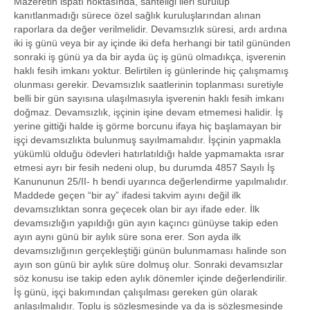
Mazeretin ispatı noktasında, sahteliği ileri sürülüp
kanıtlanmadığı sürece özel sağlık kuruluşlarından alınan
raporlara da değer verilmelidir. Devamsızlık süresi, ardı ardına
iki iş günü veya bir ay içinde iki defa herhangi bir tatil gününden
sonraki iş günü ya da bir ayda üç iş günü olmadıkça, işverenin
haklı fesih imkanı yoktur. Belirtilen iş günlerinde hiç çalışmamış
olunması gerekir. Devamsızlık saatlerinin toplanması suretiyle
belli bir gün sayısına ulaşılmasıyla işverenin haklı fesih imkanı
doğmaz. Devamsızlık, işçinin işine devam etmemesi halidir. İş
yerine gittiği halde iş görme borcunu ifaya hiç başlamayan bir
işçi devamsızlıkta bulunmuş sayılmamalıdır. İşçinin yapmakla
yükümlü olduğu ödevleri hatırlatıldığı halde yapmamakta ısrar
etmesi ayrı bir fesih nedeni olup, bu durumda 4857 Sayılı İş
Kanununun 25/II- h bendi uyarınca değerlendirme yapılmalıdır.
Maddede geçen “bir ay” ifadesi takvim ayını değil ilk
devamsızlıktan sonra geçecek olan bir ayı ifade eder. İlk
devamsızlığın yapıldığı gün ayın kaçıncı günüyse takip eden
ayın aynı günü bir aylık süre sona erer. Son ayda ilk
devamsızlığının gerçekleştiği günün bulunmaması halinde son
ayın son günü bir aylık süre dolmuş olur. Sonraki devamsızlar
söz konusu ise takip eden aylık dönemler içinde değerlendirilir.
İş günü, işçi bakımından çalışılması gereken gün olarak
anlaşılmalıdır. Toplu iş sözleşmesinde ya da iş sözleşmesinde