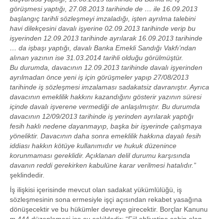
görüşmesi yaptığı, 27.08.2013 tarihinde de … ile 16.09.2013
başlangıç tarihli sözleşmeyi imzaladığı, işten ayrılma talebini
havi dilekçesini davalı işyerine 02.09.2013 tarihinde verip bu
işyerinden 12.09.2013 tarihinde ayrılarak 16.09.2013 tarihinde
… da işbaşı yaptığı, davalı Banka Emekli Sandığı Vakfı’ndan
alınan yazının ise 31.03.2014 tarihli olduğu görülmüştür.
Bu durumda, davacının 12.09.2013 tarihinde davalı işyerinden
ayrılmadan önce yeni iş için görüşmeler yapıp 27/08/2013
tarihinde iş sözleşmesi imzalaması sadakatsiz davranıştır. Ayrıca
davacının emeklilik hakkını kazandığını gösterir yazının süresi
içinde davalı işverene vermediği de anlaşılmıştır. Bu durumda
davacının 12/09/2013 tarihinde iş yerinden ayrılarak yaptığı
fesih haklı nedene dayanmayıp, başka bir işyerinde çalışmaya
yöneliktir. Davacının daha sonra emeklilik hakkına dayalı fesih
iddiası hakkın kötüye kullanımıdır ve hukuk düzenince
korunmaması gereklidir. Açıklanan delil durumu karşısında
davanın reddi gerekirken kabulüne karar verilmesi hatalıdır.”
şeklindedir.
İş ilişkisi içerisinde mevcut olan sadakat yükümlülüğü, iş
sözleşmesinin sona ermesiyle işçi açısından rekabet yasağına
dönüşecektir ve bu hükümler devreye girecektir. Borçlar Kanunu