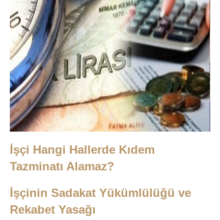
İşçi Hangi Hallerde Kıdem
Tazminatı Alamaz?
İşçinin Sadakat Yükümlülüğü ve
Rekabet Yasağı