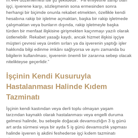
m.444 düzenlemesi ise şu şekildedir: “Fiil ehliyetine sahip olan
işçi, işverene karşı, sözleşmenin sona ermesinden sonra
herhangi bir biçimde onunla rekabet etmekten, özellikle kendi
hesabına rakip bir işletme açmaktan, başka bir rakip işletmede
çalışmaktan veya bunların dışında, rakip işletmeyle başka
türden bir menfaat ilişkisine girişmekten kaçınmayı yazılı olarak
üstlenebilir. Rekabet yasağı kaydı, ancak hizmet ilişkisi işçiye
müşteri çevresi veya üretim sırları ya da işverenin yaptığı işler
hakkında bilgi edinme imkânı sağlıyorsa ve aynı zamanda bu
bilgilerin kullanılması, işverenin önemli bir zararına sebep olacak
nitelikteyse geçerlidir.”
İşçinin Kendi Kusuruyla
Hastalanması Halinde Kıdem
Tazminatı
İşçinin kendi kastından veya derli toplu olmayan yaşam
tarzından kaynaklı olarak hastalanması veya engelli duruma
gelmesi halinde, bu sebeple doğacak devamsızlığın 3 iş günü
art arda sürmesi veya bir ayda 5 iş günü devamsızlık yapması
halinde işveren iş akdini feshederse işçi kıdem tazminatı