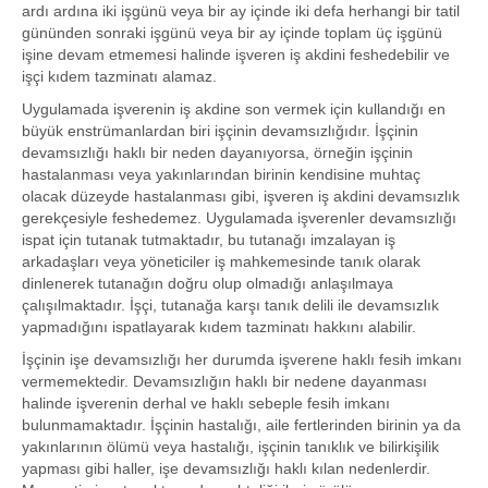
ardı ardına iki işgünü veya bir ay içinde iki defa herhangi bir tatil
gününden sonraki işgünü veya bir ay içinde toplam üç işgünü
işine devam etmemesi halinde işveren iş akdini feshedebilir ve
işçi kıdem tazminatı alamaz.
Uygulamada işverenin iş akdine son vermek için kullandığı en
büyük enstrümanlardan biri işçinin devamsızlığıdır. İşçinin
devamsızlığı haklı bir neden dayanıyorsa, örneğin işçinin
hastalanması veya yakınlarından birinin kendisine muhtaç
olacak düzeyde hastalanması gibi, işveren iş akdini devamsızlık
gerekçesiyle feshedemez. Uygulamada işverenler devamsızlığı
ispat için tutanak tutmaktadır, bu tutanağı imzalayan iş
arkadaşları veya yöneticiler iş mahkemesinde tanık olarak
dinlenerek tutanağın doğru olup olmadığı anlaşılmaya
çalışılmaktadır. İşçi, tutanağa karşı tanık delili ile devamsızlık
yapmadığını ispatlayarak kıdem tazminatı hakkını alabilir.
İşçinin işe devamsızlığı her durumda işverene haklı fesih imkanı
vermemektedir. Devamsızlığın haklı bir nedene dayanması
halinde işverenin derhal ve haklı sebeple fesih imkanı
bulunmamaktadır. İşçinin hastalığı, aile fertlerinden birinin ya da
yakınlarının ölümü veya hastalığı, işçinin tanıklık ve bilirkişilik
yapması gibi haller, işe devamsızlığı haklı kılan nedenlerdir.