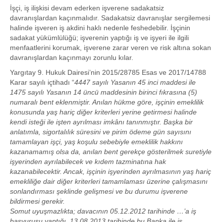
İşçi, iş ilişkisi devam ederken işverene sadakatsiz
davranışlardan kaçınmalıdır. Sadakatsiz davranışlar sergilemesi
halinde işveren iş akdini haklı nedenle feshedebilir. İşçinin
sadakat yükümlülüğü; işverenin yaptığı iş ve işyeri ile ilgili
menfaatlerini korumak, işverene zarar veren ve risk altına sokan
davranışlardan kaçınmayı zorunlu kılar.
Yargıtay 9. Hukuk Dairesi’nin 2015/28785 Esas ve 2017/14788
Karar sayılı içtihadı “
4447 sayılı Yasanın 45 inci maddesi ile
1475 sayılı Yasanın 14 üncü maddesinin birinci fıkrasına (5)
numaralı bent eklenmiştir. Anılan hükme göre, işçinin emeklilik
konusunda yaş hariç diğer kriterleri yerine getirmesi halinde
kendi isteği ile işten ayrılması imkânı tanınmıştır. Başka bir
anlatımla, sigortalılık süresini ve pirim ödeme gün sayısını
tamamlayan işçi, yaş koşulu sebebiyle emeklilik hakkını
kazanamamış olsa da, anılan bent gerekçe gösterilmek suretiyle
işyerinden ayrılabilecek ve kıdem tazminatına hak
kazanabilecektir. Ancak, işçinin işyerinden ayrılmasının yaş hariç
emekliliğe dair diğer kriterleri tamamlaması üzerine çalışmasını
sonlandırması şeklinde gelişmesi ve bu durumu işverene
bildirmesi gerekir.
Somut uyuşmazlıkta; davacının 05.12.2012 tarihinde …’a iş
başvurusu yaptığı, 13.08.2013 tarihinde bu Banka ile iş